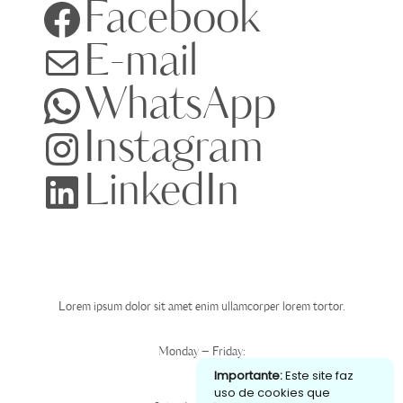
Facebook
E-mail
WhatsApp
Instagram
LinkedIn
Expediente
Lorem ipsum dolor sit amet enim ullamcorper lorem tortor.
Monday – Friday:
Importante:
Este site faz
00
00
6
– 10
uso de cookies que