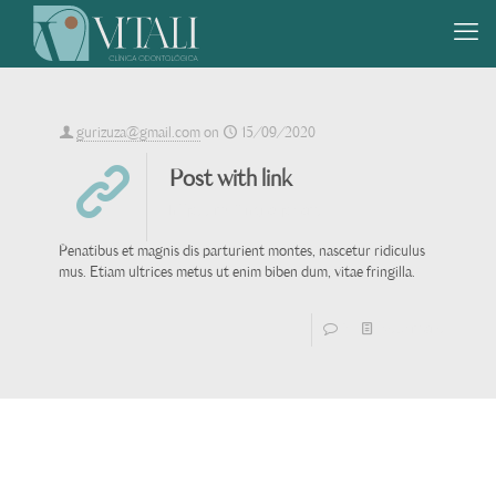
gurizuza@gmail.com
on
15/09/2020
Post with link
http://muffingroup.com/
Penatibus et magnis dis parturient montes, nascetur ridiculus
mus. Etiam ultrices metus ut enim biben dum, vitae fringilla.
0
Read more